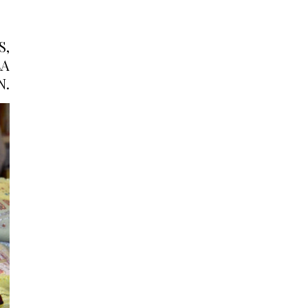
S,
LA
N.