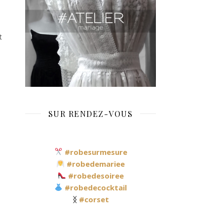
t
SUR RENDEZ-VOUS
#robesurmesure
#robedemariee
#robedesoiree
#robedecocktail
ᛝ
#corset